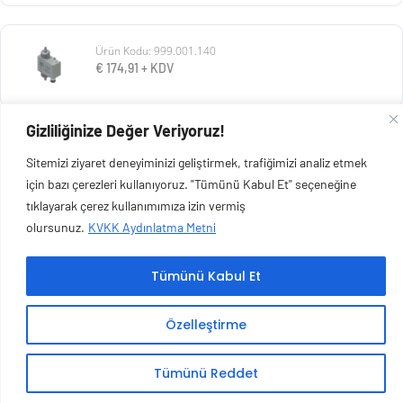
Ürün Kodu: 999.001.140
€
174,91
+ KDV
Gizliliğinize Değer Veriyoruz!
Ürün Kodu: 27.020.168
Sitemizi ziyaret deneyiminizi geliştirmek, trafiğimizi analiz etmek
€
119,50
+ KDV
için bazı çerezleri kullanıyoruz. "Tümünü Kabul Et" seçeneğine
tıklayarak çerez kullanımımıza izin vermiş
olursunuz.
KVKK Aydınlatma Metni
Tümünü Kabul Et
Copyright © 2026 Esen Isıtma Soğutma İnşaat Ltd Şti | Tüm Hakları Saklıdır.
Özelleştirme
Tümünü Reddet