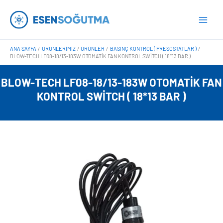
İçeriğe
Main
atla
Men
ANA SAYFA
ÜRÜNLERIMIZ
ÜRÜNLER
BASINÇ KONTROL ( PRESOSTATLAR )
BLOW-TECH LF08-18/13-183W OTOMATIK FAN KONTROL SWITCH ( 18*13 BAR )
BLOW-TECH LF08-18/13-183W OTOMATIK FAN
KONTROL SWITCH ( 18*13 BAR )