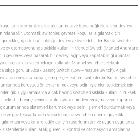
 koşulların otomatik olarak algılanması ve buna bağlı olarak bir devreyi
mlanabilir. Otomatik switchler, çevresel koşulları algılamak için
 gerçekleştiğinde bağlı olduğu devreyi aktive edebilirler. Bu tür switchler,
ve ev otomasyonunda sıklıkla kullanılır. Manuel Switch (Manuel Anahtar):
kolu çevirerek veya basarak bir devreyi açıp veya kapatabildiği anahtar
a cihazları aktive etmek için kullanılır. Manuel switchler, elektrik
 da sıkça görülür. Alçak Basınç Switchi (Low-Pressure Switch): Alçak
evreyi açma veya kapama işlemi gerçekleştiren switchlerdir. Bu tür switchler,
umlarında koruyucu önlemler almak veya belirli işlemleri tetiklemek için
leri gibi uygulamalarda alçak basınç switchleri sıklıkla kullanılır. Yüksek
, belirli bir basınç seviyesini algılayarak bir devreyi açma veya kapama
ınç durumlarında sistemleri korumak veya belirli işlemleri durdurmak veya
mlerde ve gaz tesisatlarında yüksek basınç switchleri önemli güvenlik
mun algılanması veya kontrol edilmesi için tasarlanmıştır ve uygun uygulama
nik sistemlerde kullanılarak, güvenlik, kontrol ve otomasyon amaçlarına