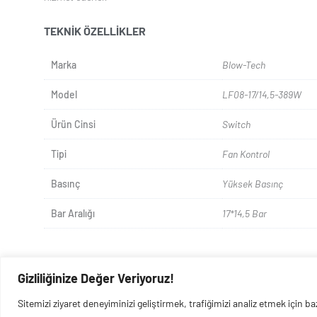
TEKNIK ÖZELLIKLER
Marka
Blow-Tech
Model
LF08-17/14,5-389W
Ürün Cinsi
Switch
Tipi
Fan Kontrol
Basınç
Yüksek Basınç
Bar Aralığı
17*14,5 Bar
Gizliliğinize Değer Veriyoruz!
Sitemizi ziyaret deneyiminizi geliştirmek, trafiğimizi analiz etmek için 