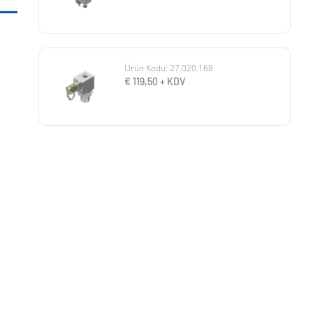
Ürün Kodu: 27.020.168
€
119,50
+ KDV