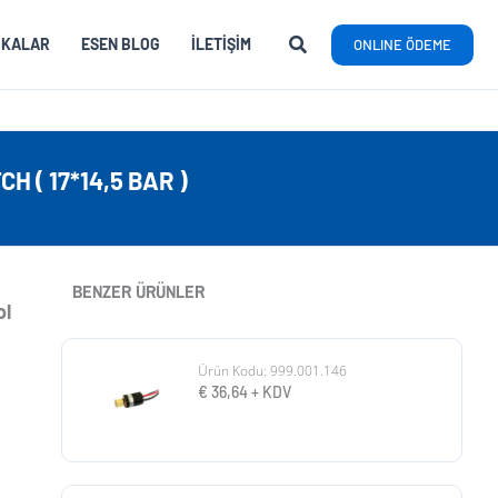
RKALAR
ESEN BLOG
İLETIŞIM
ONLINE ÖDEME
 ( 17*14,5 BAR )
BENZER ÜRÜNLER
ol
Ürün Kodu: 999.001.146
€
36,64
+ KDV