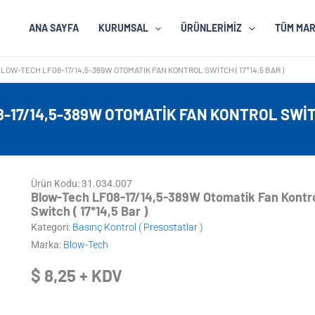
ANA SAYFA
KURUMSAL
ÜRÜNLERIMIZ
TÜM MA
LOW-TECH LF08-17/14,5-389W OTOMATIK FAN KONTROL SWITCH ( 17*14,5 BAR )
17/14,5-389W OTOMATIK FAN KONTROL SWITCH
Ürün Kodu: 31.034.007
Blow-Tech LF08-17/14,5-389W Otomatik Fan Kontr
Switch ( 17*14,5 Bar )
Kategori:
Basınç Kontrol ( Presostatlar )
Marka:
Blow-Tech
$
8,25
+ KDV