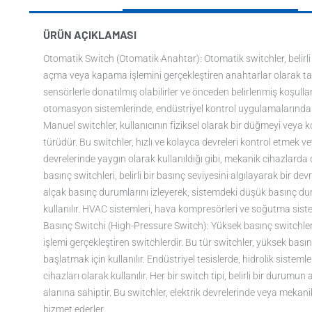
ÜRÜN AÇIKLAMASI
Otomatik Switch (Otomatik Anahtar): Otomatik switchler, belirli
açma veya kapama işlemini gerçekleştiren anahtarlar olarak tanı
sensörlerle donatılmış olabilirler ve önceden belirlenmiş koşullar
otomasyon sistemlerinde, endüstriyel kontrol uygulamalarında 
Manuel switchler, kullanıcının fiziksel olarak bir düğmeyi veya 
türüdür. Bu switchler, hızlı ve kolayca devreleri kontrol etmek vey
devrelerinde yaygın olarak kullanıldığı gibi, mekanik cihazlarda
basınç switchleri, belirli bir basınç seviyesini algılayarak bir d
alçak basınç durumlarını izleyerek, sistemdeki düşük basınç dur
kullanılır. HVAC sistemleri, hava kompresörleri ve soğutma sistem
Basınç Switchi (High-Pressure Switch): Yüksek basınç switchleri
işlemi gerçekleştiren switchlerdir. Bu tür switchler, yüksek bas
başlatmak için kullanılır. Endüstriyel tesislerde, hidrolik siste
cihazları olarak kullanılır. Her bir switch tipi, belirli bir duru
alanına sahiptir. Bu switchler, elektrik devrelerinde veya meka
hizmet ederler.