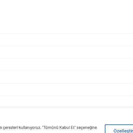
bazı çerezleri kullanıyoruz. "Tümünü Kabul Et" seçeneğine
Copyright © 2026 Esen Isıtma Soğutma İnşaat Ltd Şti | Tüm Hakları Saklıdır
Özelleşt