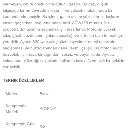
vermeyen, çevre dostu bir soğutucu gazdır. Bu gaz, düşük
bilgisayarlar bir devrede sıkıştırılır ve yüksek makamlarda bir
kumanda ele geçirilir. Bu işlem, gazın ısısını yükselterek, kışların
ısısını geçirirken, soğutma odası tatili.
ADW128 motoru, bu
soğutma döngüsünü sağlamak için tasarlandı. Motorun yüksek
çıkış gücü, buzdolabını yakma sıcaklığı ve ürünleri taze tutmak için
yeterlidir. Ayrıca 320 watt çıkış gücü sayesinde enerji tasarrufu
sağlanması ve buzdolabından daha verimli çalışır.
Bu motor, ev tipi
buzdolabı için tasarlandığından, sessiz ve dayanıklıdır. Ayrıca,
kolay montaj özelliği sayesinde kullanım kolaylığı ve hızlı bir şekilde
kurulabilir.
TEKNIK ÖZELLIKLER
Marka
Blow
Kompresör
ADW128
Modeli
Kompresör Gücü
3/8