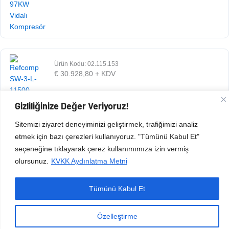
Ürün Kodu: 02.115.153
€
30.928,80
+ KDV
Gizliliğinize Değer Veriyoruz!
Sitemizi ziyaret deneyiminizi geliştirmek, trafiğimizi analiz
etmek için bazı çerezleri kullanıyoruz. "Tümünü Kabul Et"
seçeneğine tıklayarak çerez kullanımımıza izin vermiş
olursunuz.
KVKK Aydınlatma Metni
Copyright © 2026 Esen Isıtma Soğutma İnşaat Ltd Şti | Tüm Hakları Saklıdır.
Tümünü Kabul Et
Özelleştirme