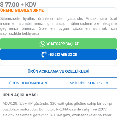
$
77,00
+ KDV
ÖNEMLİ BİLGİLENDİRME
Sitemizdeki fiyatlar, ürünlerin liste fiyatlarıdır. Ancak size özel
indirimler sunabilmemiz için satış mühendislerimizle iletişime
geçmenizi öneririz. Size en uygun çözümleri sunmak için
sabırsızlıkla bekliyoruz!
WHATSAPP BAŞLAT
+90 212 485 32 28
ÜRÜN AÇIKLAMA VE ÖZELLIKLERI
ÜRÜN DOKÜMANLARI
TEMSILCIYE SORU SOR!
ÜRÜN AÇIKLAMASI
ADW128, 3/8+ HP gücünde, 320 watt çıkış gücüne sahip bir ev tipi
buzdolabı motorudur. Bu motor, R-134A gazı ile çalışır ve 220V
elektrik beslemesi gerektirir.
R-134A gazı, ozon tabakalarına zarar