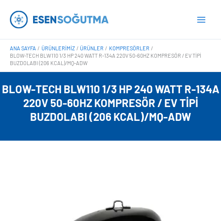
İçeriğe
Main
atla
Men
ANA SAYFA
ÜRÜNLERIMIZ
ÜRÜNLER
KOMPRESÖRLER
BLOW-TECH BLW110 1/3 HP 240 WATT R-134A 220V 50-60HZ KOMPRESÖR / EV TIPI
BUZDOLABI (206 KCAL)/MQ-ADW
BLOW-TECH BLW110 1/3 HP 240 WATT R-134A
220V 50-60HZ KOMPRESÖR / EV TIPI
BUZDOLABI (206 KCAL)/MQ-ADW