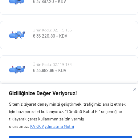
€
37.867,20
+ KDV
Ürün Kodu: 02.115.155
€
36.220,80
+ KDV
Ürün Kodu: 02.115.154
€
33.692,96
+ KDV
Gizliliğinize Değer Veriyoruz!
Ürün Kodu: 02.115.153
Sitemizi ziyaret deneyiminizi geliştirmek, trafiğimizi analiz etmek
€
30.928,80
+ KDV
için bazı çerezleri kullanıyoruz. "Tümünü Kabul Et" seçeneğine
tıklayarak çerez kullanımımıza izin vermiş
olursunuz.
KVKK Aydınlatma Metni