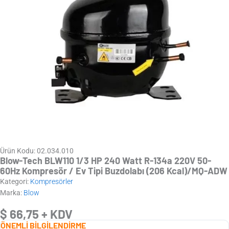
Ürün Kodu: 02.034.010
Blow-Tech BLW110 1/3 HP 240 Watt R-134a 220V 50-
60Hz Kompresör / Ev Tipi Buzdolabı (206 Kcal)/MQ-ADW
Kategori:
Kompresörler
Marka:
Blow
$
66,75
+ KDV
ÖNEMLİ BİLGİLENDİRME