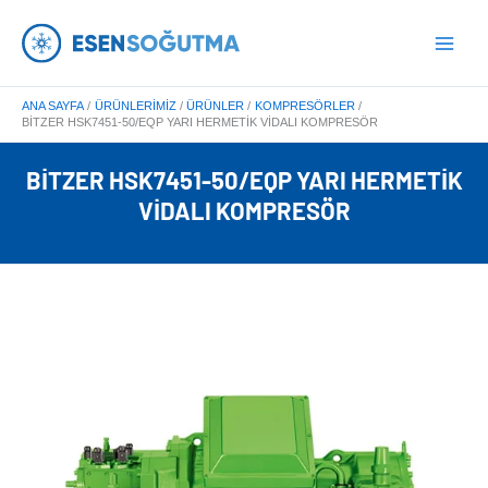
İçeriğe
Main
atla
Menu
ANA SAYFA
ÜRÜNLERIMIZ
ÜRÜNLER
KOMPRESÖRLER
BITZER HSK7451-50/EQP YARI HERMETIK VIDALI KOMPRESÖR
BITZER HSK7451-50/EQP YARI HERMETIK
VIDALI KOMPRESÖR