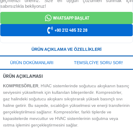
geçmenizi öneririz. Size en uygun çözümleri sunmak için
sabırsızlıkla bekliyoruz!
WHATSAPP BAŞLAT
+90 212 485 32 28
ÜRÜN AÇIKLAMA VE ÖZELLIKLERI
ÜRÜN DOKÜMANLARI
TEMSILCIYE SORU SOR!
ÜRÜN AÇIKLAMASI
KOMPRESÖRLER
, HVAC sistemlerinde soğutucu akışkanın basınç
seviyesini yükseltmek için kullanılan bileşenlerdir. Kompresörler,
gaz halindeki soğutucu akışkanı sıkıştırarak yüksek basınçlı sıvı
haline getirir. Bu sayede, sıcaklığın yükselmesi ve enerji transferinin
gerçekleştirilmesi sağlanır. Kompresörler, farklı tiplerde ve
kapasitelerde mevcuttur ve HVAC sistemlerinin soğutma veya
ısıtma işlemini gerçekleştirmesini sağlar.