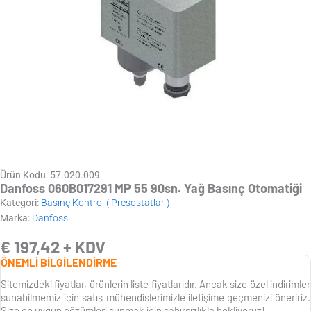
Ürün Kodu: 57.020.009
Danfoss 060B017291 MP 55 90sn. Yağ Basınç Otomatiği
Kategori:
Basınç Kontrol ( Presostatlar )
Marka:
Danfoss
€
197,42
+ KDV
ÖNEMLİ BİLGİLENDİRME
Sitemizdeki fiyatlar, ürünlerin liste fiyatlarıdır. Ancak size özel indirimler
sunabilmemiz için satış mühendislerimizle iletişime geçmenizi öneririz.
Size en uygun çözümleri sunmak için sabırsızlıkla bekliyoruz!