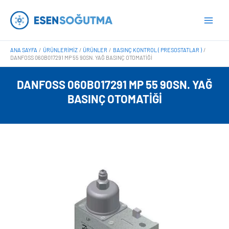
İçeriğe
Main
atla
Men
ANA SAYFA
ÜRÜNLERIMIZ
ÜRÜNLER
BASINÇ KONTROL ( PRESOSTATLAR )
DANFOSS 060B017291 MP 55 90SN. YAĞ BASINÇ OTOMATIĞI
DANFOSS 060B017291 MP 55 90SN. YAĞ
BASINÇ OTOMATIĞI