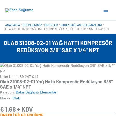
İçeriğe
Main
atla
Menu
ANA SAYFA
ÜRÜNLERIMIZ
ÜRÜNLER
BAKIR BAĞLANTI ELEMANLARI
OLAB 31008-02-01 YAĞ HATTI KOMPRESÖR REDÜKSYON 3/8″ SAE X 1/4″ NPT
OLAB 31008-02-01 YAĞ HATTI KOMPRESÖR
REDÜKSYON 3/8" SAE X 1/4" NPT
Ürün Kodu: 89.247.014
Olab 31008-02-01 Yağ Hattı Kompresör Redüksyon 3/8"
SAE x 1/4" NPT
Kategori:
Bakır Bağlantı Elemanları
Marka:
Olab
€
1,68
+ KDV
ÖNEMLİ BİLGİLENDİRME