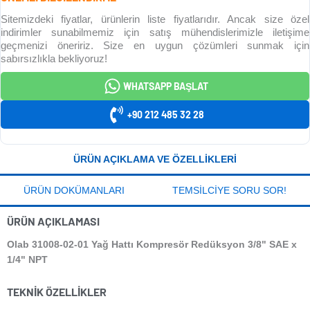
Sitemizdeki fiyatlar, ürünlerin liste fiyatlarıdır. Ancak size özel
indirimler sunabilmemiz için satış mühendislerimizle iletişime
geçmenizi öneririz. Size en uygun çözümleri sunmak için
sabırsızlıkla bekliyoruz!
WHATSAPP BAŞLAT
+90 212 485 32 28
ÜRÜN AÇIKLAMA VE ÖZELLIKLERI
ÜRÜN DOKÜMANLARI
TEMSILCIYE SORU SOR!
ÜRÜN AÇIKLAMASI
Olab 31008-02-01 Yağ Hattı Kompresör Redüksyon 3/8" SAE x
1/4" NPT
TEKNIK ÖZELLIKLER