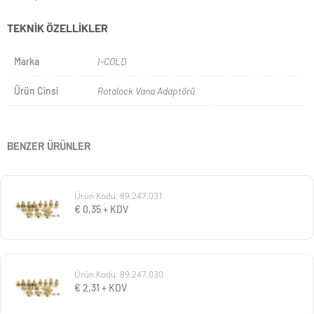
TEKNIK ÖZELLIKLER
Marka
I-COLD
Ürün Cinsi
Rotalock Vana Adaptörü
BENZER ÜRÜNLER
Ürün Kodu: 89.247.031
€
0,35
+ KDV
Ürün Kodu: 89.247.030
€
2,31
+ KDV