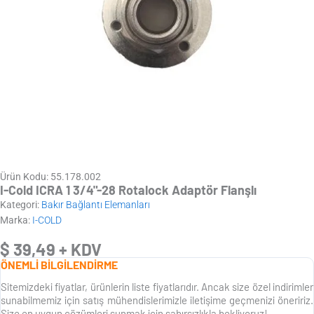
Ürün Kodu: 55.178.002
I-Cold ICRA 1 3/4"-28 Rotalock Adaptör Flanşlı
Kategori:
Bakır Bağlantı Elemanları
Marka:
I-COLD
$
39,49
+ KDV
ÖNEMLİ BİLGİLENDİRME
Sitemizdeki fiyatlar, ürünlerin liste fiyatlarıdır. Ancak size özel indirimler
sunabilmemiz için satış mühendislerimizle iletişime geçmenizi öneririz.
Size en uygun çözümleri sunmak için sabırsızlıkla bekliyoruz!