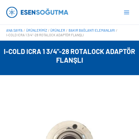
İçeriğe
Main
atla
Men
ANA SAYFA
ÜRÜNLERIMIZ
ÜRÜNLER
BAKIR BAĞLANTI ELEMANLARI
I-COLD ICRA 1 3/4″-28 ROTALOCK ADAPTÖR FLANŞLI
I-COLD ICRA 1 3/4"-28 ROTALOCK ADAPTÖR
FLANŞLI