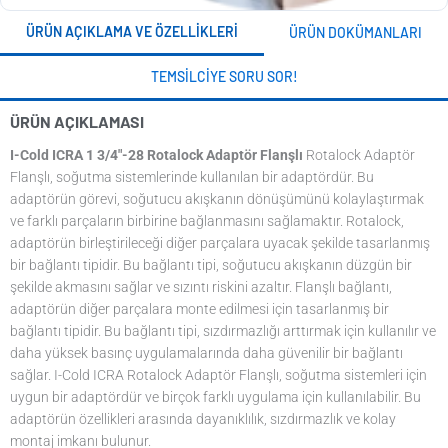
ÜRÜN AÇIKLAMA VE ÖZELLIKLERI
ÜRÜN DOKÜMANLARI
TEMSILCIYE SORU SOR!
ÜRÜN AÇIKLAMASI
I-Cold ICRA 1 3/4"-28 Rotalock Adaptör Flanşlı
Rotalock Adaptör
Flanşlı, soğutma sistemlerinde kullanılan bir adaptördür. Bu
adaptörün görevi, soğutucu akışkanın dönüşümünü kolaylaştırmak
ve farklı parçaların birbirine bağlanmasını sağlamaktır. Rotalock,
adaptörün birleştirileceği diğer parçalara uyacak şekilde tasarlanmış
bir bağlantı tipidir. Bu bağlantı tipi, soğutucu akışkanın düzgün bir
şekilde akmasını sağlar ve sızıntı riskini azaltır. Flanşlı bağlantı,
adaptörün diğer parçalara monte edilmesi için tasarlanmış bir
bağlantı tipidir. Bu bağlantı tipi, sızdırmazlığı arttırmak için kullanılır ve
daha yüksek basınç uygulamalarında daha güvenilir bir bağlantı
sağlar. I-Cold ICRA Rotalock Adaptör Flanşlı, soğutma sistemleri için
uygun bir adaptördür ve birçok farklı uygulama için kullanılabilir. Bu
adaptörün özellikleri arasında dayanıklılık, sızdırmazlık ve kolay
montaj imkanı bulunur.