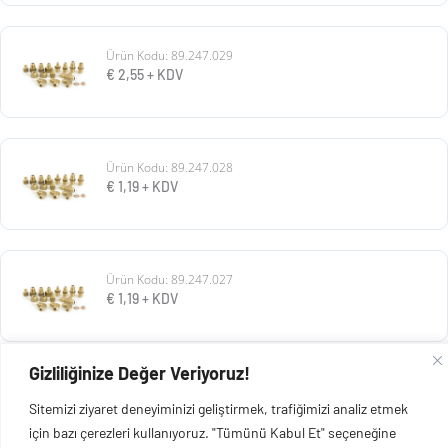
Ürün Kodu: 89.247.029
€
2,55
+ KDV
Ürün Kodu: 89.247.028
€
1,19
+ KDV
Ürün Kodu: 89.247.027
€
1,19
+ KDV
Gizliliğinize Değer Veriyoruz!
Ürün Kodu: 89.247.026
Sitemizi ziyaret deneyiminizi geliştirmek, trafiğimizi analiz etmek
€
2,78
+ KDV
için bazı çerezleri kullanıyoruz. "Tümünü Kabul Et" seçeneğine