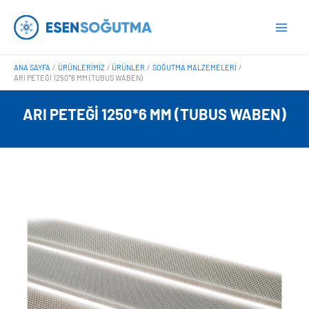
İçeriğe
Main
atla
Men
ANA SAYFA
ÜRÜNLERIMIZ
ÜRÜNLER
SOĞUTMA MALZEMELERI
ARI PETEĞI 1250*6 MM (TUBUS WABEN)
ARI PETEĞI 1250*6 MM (TUBUS WABEN)