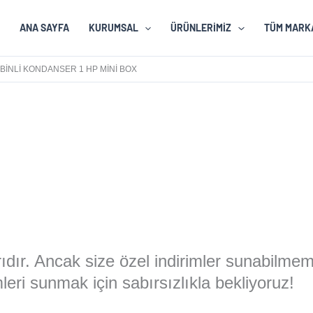
ANA SAYFA
KURUMSAL
ÜRÜNLERIMIZ
TÜM MARK
BINLI KONDANSER 1 HP MINI BOX
larıdır. Ancak size özel indirimler sunabilme
eri sunmak için sabırsızlıkla bekliyoruz!