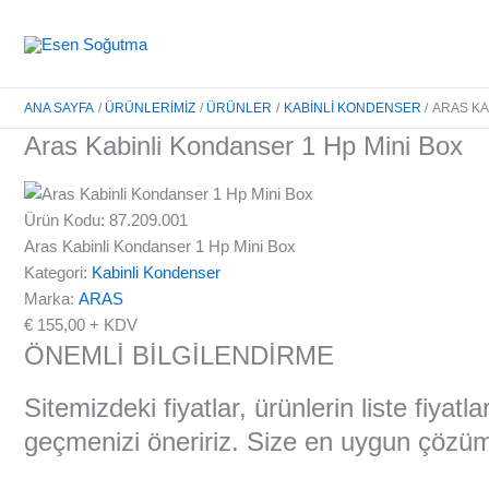
İçeriğe
atla
ANA SAYFA
ÜRÜNLERIMIZ
ÜRÜNLER
KABINLI KONDENSER
ARAS KA
Aras Kabinli Kondanser 1 Hp Mini Box
Ürün Kodu: 87.209.001
Aras Kabinli Kondanser 1 Hp Mini Box
Kategori:
Kabinli Kondenser
Marka:
ARAS
€
155,00
+ KDV
ÖNEMLİ BİLGİLENDİRME
Sitemizdeki fiyatlar, ürünlerin liste fiyat
geçmenizi öneririz. Size en uygun çözüml