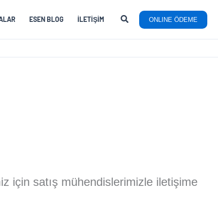
ALAR
ESEN BLOG
İLETIŞIM
ONLINE ÖDEME
miz için satış mühendislerimizle iletişime