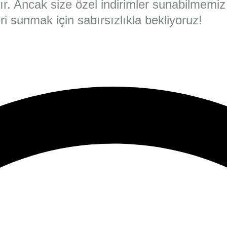
rıdır. Ancak size özel indirimler sunabilmemiz
i sunmak için sabırsızlıkla bekliyoruz!