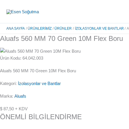
İçeriğe
atla
ANA SAYFA
ÜRÜNLERIMIZ
ÜRÜNLER
İZOLASYONLAR VE BANTLAR
A
Aluafs 560 MM 70 Green 10M Flex Boru
Ürün Kodu: 64.042.003
Aluafs 560 MM 70 Green 10M Flex Boru
Kategori:
İzolasyonlar ve Bantlar
Marka:
Aluafs
$
87,50
+ KDV
ÖNEMLİ BİLGİLENDİRME