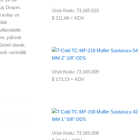
uş Drayer,
Ürün Kodu: 73.165.010
i kolay ve
$
211,68
+ KDV
ilde
anılabilir.
yer, yüksek
Genel olarak,
ek verimlilik
Ürün Kodu: 73.165.009
$
173,19
+ KDV
Ürün Kodu: 73.165.008