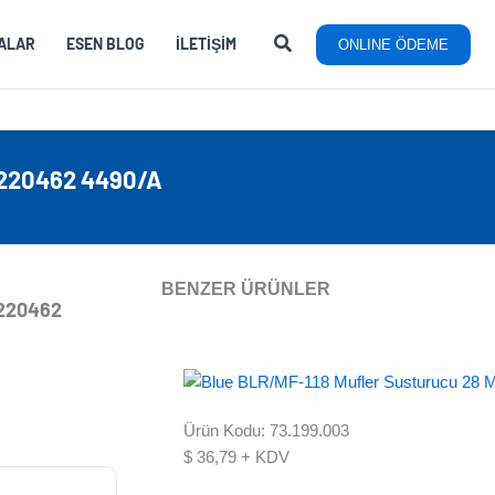
ALAR
ESEN BLOG
İLETIŞIM
ONLINE ÖDEME
220462 4490/A
BENZER ÜRÜNLER
7220462
Ürün Kodu: 73.199.003
$
36,79
+ KDV