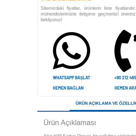
Sitemizdeki fiyatlar, ürünlerin liste fiyatlar
mühendislerimizle iletişime geçmenizi önerir
bekliyoruz!
WHATSAPP BAŞLAT
+90 212 48
HEMEN BAĞLAN
HEMEN AR
ÜRÜN AÇIKLAMA VE ÖZELLI
Ürün Açıklaması
Alco H48 Kartuş Drayer, bir soğutma sisteminde k