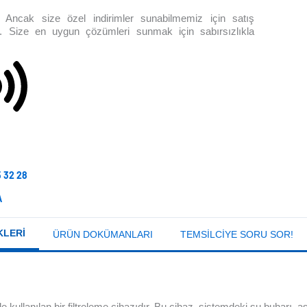
ıdır. Ancak size özel indirimler sunabilmemiz için satış
iz. Size en uygun çözümleri sunmak için sabırsızlıkla
5 32 28
A
KLERI
ÜRÜN DOKÜMANLARI
TEMSILCIYE SORU SOR!
ullanılan bir filtreleme cihazıdır. Bu cihaz, sistemdeki su buharı, asi