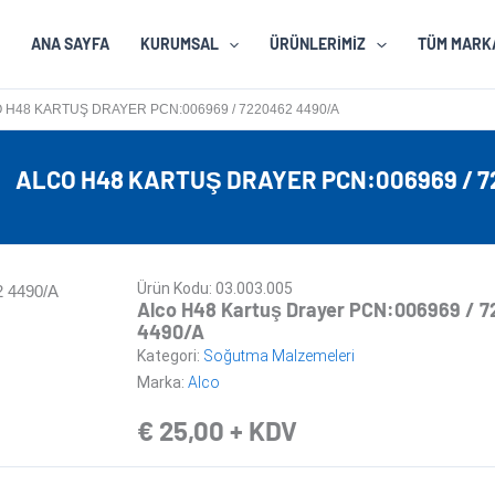
ANA SAYFA
KURUMSAL
ÜRÜNLERIMIZ
TÜM MARK
 H48 KARTUŞ DRAYER PCN:006969 / 7220462 4490/A
ALCO H48 KARTUŞ DRAYER PCN:006969 / 7
Ürün Kodu: 03.003.005
Alco H48 Kartuş Drayer PCN:006969 / 
4490/A
Kategori:
Soğutma Malzemeleri
Marka:
Alco
€
25,00
+ KDV