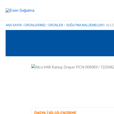
İçeriğe
atla
ANA SAYFA
ÜRÜNLERIMIZ
ÜRÜNLER
SOĞUTMA MALZEMELERI
ALCO
ÖNEMLİ BİLGİLENDİRME