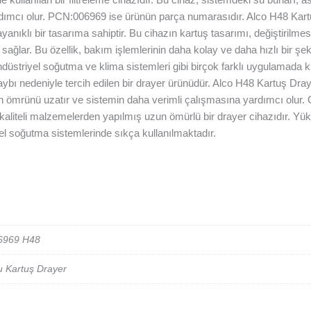
ardımcı olur. PCN:006969 ise ürünün parça numarasıdır. Alco H48 Kart
yanıklı bir tasarıma sahiptir. Bu cihazın kartuş tasarımı, değiştirilmes
mi sağlar. Bu özellik, bakım işlemlerinin daha kolay ve daha hızlı bir şek
üstriyel soğutma ve klima sistemleri gibi birçok farklı uygulamada kull
aybı nedeniyle tercih edilen bir drayer ürünüdür. Alco H48 Kartuş Dra
in ömrünü uzatır ve sistemin daha verimli çalışmasına yardımcı olur. 
iteli malzemelerden yapılmış uzun ömürlü bir drayer cihazıdır. Yüks
el soğutma sistemlerinde sıkça kullanılmaktadır.
6969 H48
u Kartuş Drayer