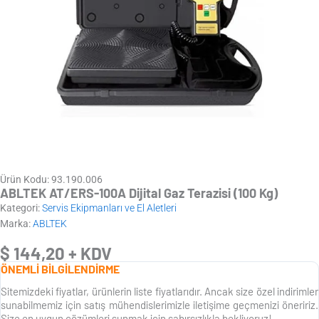
Ürün Kodu: 93.190.006
ABLTEK AT/ERS-100A Dijital Gaz Terazisi (100 Kg)
Kategori:
Servis Ekipmanları ve El Aletleri
Marka:
ABLTEK
$
144,20
+ KDV
ÖNEMLİ BİLGİLENDİRME
Sitemizdeki fiyatlar, ürünlerin liste fiyatlarıdır. Ancak size özel indirimler
sunabilmemiz için satış mühendislerimizle iletişime geçmenizi öneririz.
Size en uygun çözümleri sunmak için sabırsızlıkla bekliyoruz!