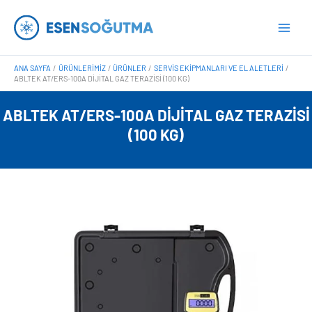
İçeriğe
Main
atla
Men
ANA SAYFA
ÜRÜNLERIMIZ
ÜRÜNLER
SERVIS EKIPMANLARI VE EL ALETLERI
ABLTEK AT/ERS-100A DIJITAL GAZ TERAZISI (100 KG)
ABLTEK AT/ERS-100A DIJITAL GAZ TERAZISI
(100 KG)