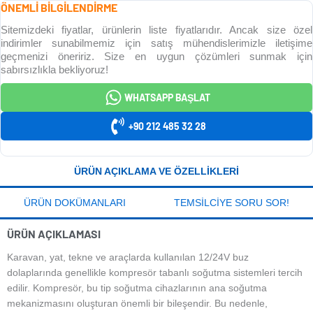
ÖNEMLİ BİLGİLENDİRME
Sitemizdeki fiyatlar, ürünlerin liste fiyatlarıdır. Ancak size özel
indirimler sunabilmemiz için satış mühendislerimizle iletişime
geçmenizi öneririz. Size en uygun çözümleri sunmak için
sabırsızlıkla bekliyoruz!
WHATSAPP BAŞLAT
+90 212 485 32 28
ÜRÜN AÇIKLAMA VE ÖZELLIKLERI
ÜRÜN DOKÜMANLARI
TEMSILCIYE SORU SOR!
ÜRÜN AÇIKLAMASI
Karavan, yat, tekne ve araçlarda kullanılan 12/24V buz
dolaplarında genellikle kompresör tabanlı soğutma sistemleri tercih
edilir. Kompresör, bu tip soğutma cihazlarının ana soğutma
mekanizmasını oluşturan önemli bir bileşendir. Bu nedenle,