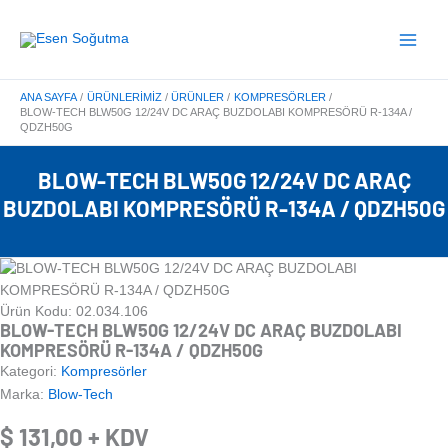
İçeriğe
Main
atla
Menu
ANA SAYFA
ÜRÜNLERIMIZ
ÜRÜNLER
KOMPRESÖRLER
BLOW-TECH BLW50G 12/24V DC ARAÇ BUZDOLABI KOMPRESÖRÜ R-134A /
QDZH50G
BLOW-TECH BLW50G 12/24V DC ARAÇ
BUZDOLABI KOMPRESÖRÜ R-134A / QDZH50G
Ürün Kodu: 02.034.106
BLOW-TECH BLW50G 12/24V DC ARAÇ BUZDOLABI
KOMPRESÖRÜ R-134A / QDZH50G
Kategori:
Kompresörler
Marka:
Blow-Tech
$
131,00
+ KDV