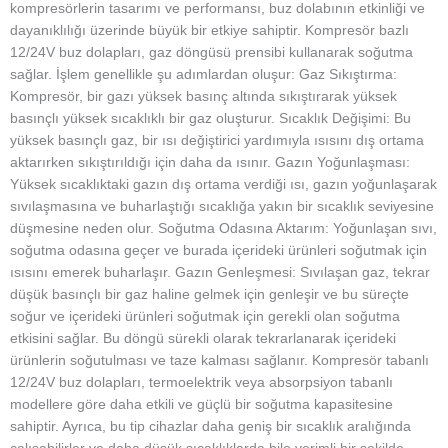
kompresörlerin tasarımı ve performansı, buz dolabının etkinliği ve
dayanıklılığı üzerinde büyük bir etkiye sahiptir. Kompresör bazlı
12/24V buz dolapları, gaz döngüsü prensibi kullanarak soğutma
sağlar. İşlem genellikle şu adımlardan oluşur: Gaz Sıkıştırma:
Kompresör, bir gazı yüksek basınç altında sıkıştırarak yüksek
basınçlı yüksek sıcaklıklı bir gaz oluşturur. Sıcaklık Değişimi: Bu
yüksek basınçlı gaz, bir ısı değiştirici yardımıyla ısısını dış ortama
aktarırken sıkıştırıldığı için daha da ısınır. Gazın Yoğunlaşması:
Yüksek sıcaklıktaki gazın dış ortama verdiği ısı, gazın yoğunlaşarak
sıvılaşmasına ve buharlaştığı sıcaklığa yakın bir sıcaklık seviyesine
düşmesine neden olur. Soğutma Odasına Aktarım: Yoğunlaşan sıvı,
soğutma odasına geçer ve burada içerideki ürünleri soğutmak için
ısısını emerek buharlaşır. Gazın Genleşmesi: Sıvılaşan gaz, tekrar
düşük basınçlı bir gaz haline gelmek için genleşir ve bu süreçte
soğur ve içerideki ürünleri soğutmak için gerekli olan soğutma
etkisini sağlar. Bu döngü sürekli olarak tekrarlanarak içerideki
ürünlerin soğutulması ve taze kalması sağlanır. Kompresör tabanlı
12/24V buz dolapları, termoelektrik veya absorpsiyon tabanlı
modellere göre daha etkili ve güçlü bir soğutma kapasitesine
sahiptir. Ayrıca, bu tip cihazlar daha geniş bir sıcaklık aralığında